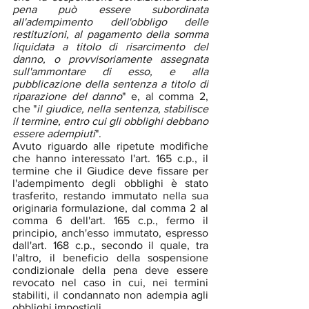
pena può essere subordinata 
all'adempimento dell'obbligo delle 
restituzioni, al pagamento della somma 
liquidata a titolo di risarcimento del 
danno, o provvisoriamente assegnata 
sull'ammontare di esso, e alla 
pubblicazione della sentenza a titolo di 
riparazione del danno
" e, al comma 2, 
che "
il giudice, nella sentenza, stabilisce 
il termine, entro cui gli obblighi debbano 
essere adempiuti
".
Avuto riguardo alle ripetute modifiche 
che hanno interessato l'art. 165 c.p., il 
termine che il Giudice deve fissare per 
l'adempimento degli obblighi è stato 
trasferito, restando immutato nella sua 
originaria formulazione, dal comma 2 al 
comma 6 dell'art. 165 c.p., fermo il 
principio, anch'esso immutato, espresso 
dall'art. 168 c.p., secondo il quale, tra 
l'altro, il beneficio della sospensione 
condizionale della pena deve essere 
revocato nel caso in cui, nei termini 
stabiliti, il condannato non adempia agli 
obblighi impostigli.