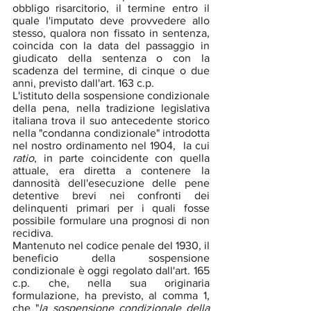
obbligo risarcitorio, il termine entro il 
quale l'imputato deve provvedere allo 
stesso, qualora non fissato in sentenza, 
coincida con la data del passaggio in 
giudicato della sentenza o con la 
scadenza del termine, di cinque o due 
anni, previsto dall'art. 163 c.p.
L'istituto della sospensione condizionale 
della pena, nella tradizione legislativa 
italiana trova il suo antecedente storico 
nella "condanna condizionale" introdotta 
nel nostro ordinamento nel 1904,  la cui 
ratio
, in parte coincidente con quella 
attuale, era diretta a contenere la 
dannosità dell'esecuzione delle pene 
detentive brevi nei confronti dei 
delinquenti primari per i quali fosse 
possibile formulare una prognosi di non 
recidiva.
Mantenuto nel codice penale del 1930, il 
beneficio della sospensione 
condizionale è oggi regolato dall'art. 165 
c.p. che, nella sua originaria 
formulazione, ha previsto, al comma 1, 
che "
la sospensione condizionale della 