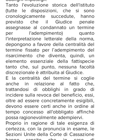
Tanto l'evoluzione storica dell'istituto 
(tutte le disposizioni, che si sono 
cronologicamente succedute, hanno 
previsto che il Giudice penale 
assegnasse al condannato un termine 
per l'adempimento) quanto 
l'interpretazione letterale della norma, 
depongono a favore della centralità del 
termine fissato per l’adempimento del 
risarcimento che diventa, quindi, un 
elemento essenziale della fattispecie 
tanto che, sul punto, nessuna facoltà 
discrezionale è attribuita al Giudice.
E la centralità del termine si coglie 
anche in relazione al fatto che, 
trattandosi di obblighi in grado di 
incidere sulla revoca del beneficio, essi, 
oltre ad essere concretamente esigibili, 
devono essere certi anche in ordine al 
tempo concesso all'obbligato affinchè 
possa ragionevolmente adempiervi.
Proprio in ragione di tale esigenza di 
certezza, con la pronuncia in esame, le 
Sezioni Unite della Corte di Cassazione 
hanno sancito che in caso di 