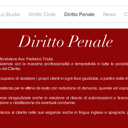
Lo Studio
Diritto Civile
Diritto Penale
News
C
Diritto Penale
 fondatore Avv. Federico Triulzi.
Aziende con la massima professionalità e tempestività in tutte le possibili
 del Cliente.
 occupano di assistere i propri clienti in ogni fase giudiziale, a partire dalle
assistenza per le vittime da reato con
redazione di denunce, querele ed espos
za stragiudiziale anche in relazione al rilascio di autorizzazioni o licen
zione o riabilitazione da eventuali condanne.
istenza al cliente nelle sue esigenze anche in lingua inglese e spagnola