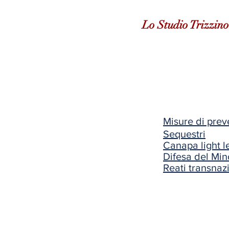
Lo Studio Trizzino
Misure di pre
Sequestri
C
anapa light 
Difesa del Mi
Reati transnaz