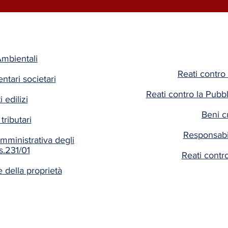
Ambientali
Reati contro 
entari societari
Reati contro la Pubb
 edilizi
Beni cu
tributari
Responsabi
mministrativa degli
s.231/01
Reati contr
 della proprietà