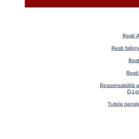
Reati 
Reati fallim
Reati
Reati 
Responsabilità a
D.Lg
Tutela penale