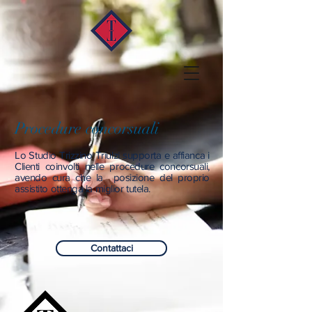
Procedure concorsuali
Lo Studio Trizzino Triulzi supporta e affianca i
Clienti coinvolti nelle procedure concorsuali,
avendo cura che la posizione del proprio
assistito ottenga la miglior tutela.
Contattaci