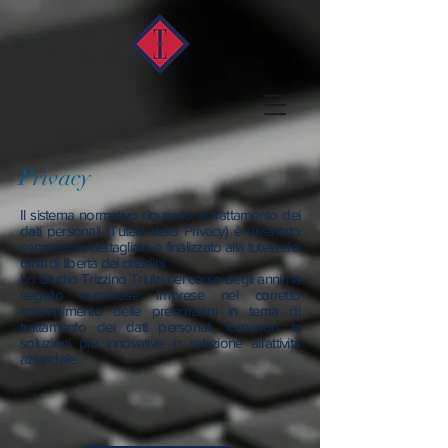
Privacy
Il sistema normativo riguardo al trattamento dei
dati personali (Tutela della Privacy) è diventato
sempre più dettagliato e finalizzato alla tutela dei
diritti di libertà dei cittadini.
Lo Studio Trizzino Triulzi nel corso degli anni ha
seguito numerose Imprese nel corretto
adempimento delle prescrizioni in tema di
trattamento dei dati personali, fornendo le
soluzioni più innovative in relazione all’attività
aziendale.