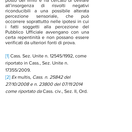
posto dei limiti e ha cercato di ovviare 
all’insorgenza di risvolti negativi 
riconducibili a una possibile alterata 
percezione sensoriale, che può 
occorrere soprattutto nelle ipotesi in cui 
i fatti soggetti alla percezione del 
Pubblico Ufficiale avvengano con una 
certa repentinità e non possano essere 
verificati da ulteriori fonti di prova. 
[1]
 Cass. Sez. Unite n. 12545/1992, come 
riportato in Cass., Sez. Unite n. 
17355/2009. 
[2]
Ex 
multis, 
Cass. n. 25842 del 
27/10/2008 e n. 23800 del 07/11/2014 
come riportato da 
Cass. civ., Sez. II, Ord. 
n. 24211/2018.