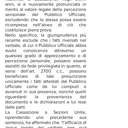
anni, si è nuovamente pronunciata in 
merito al valore legale della percezione 
sensoriale del Pubblico Ufficiale, 
escludendo che la stessa possa essere 
ricompresa nell’alveo di ciò che 
costituisce piena prova. 
Nello specifico, la giurisprudenza più 
recente esclude che i fatti riversati nel 
verbale, di cui il Pubblico Ufficiale abbia 
avuto conoscenza attraverso un 
qualsiasi grado di apprezzamento o di 
percezione personale, possano essere 
assistiti da fede privilegiata in quanto, ai 
sensi dell’art. 2700 c.c., possono 
beneficiare di tale presunzione 
unicamente i fatti attestati dal Pubblico 
Ufficiale come da lui compiuti o 
avvenuti in sua presenza, nonché quelli 
riguardanti la provenienza del 
documento e le dichiarazioni a lui rese 
dalle parti. 
La Cassazione a Sezioni Unite, 
riprendendo una precedente sua 
sentenza, ha affermato che 
“l’efficacia di 
prova legale del verbale non può 