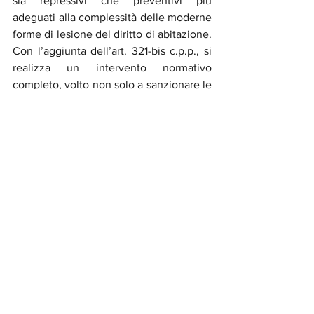
sia repressivi che preventivi più 
adeguati alla complessità delle moderne 
forme di lesione del diritto di abitazione. 
Con l’aggiunta dell’art. 321-bis c.p.p., si 
realizza un intervento normativo 
completo, volto non solo a sanzionare le 
condotte illecite, ma anche a garantire 
in tempi rapidi la piena tutela dei diritti 
lesi. L’equilibrio tra repressione penale e 
garanzia del diritto alla casa trova così 
una nuova sintesi, più vicina alle 
esigenze concrete dei cittadini.
Mostra tutti
Post recenti