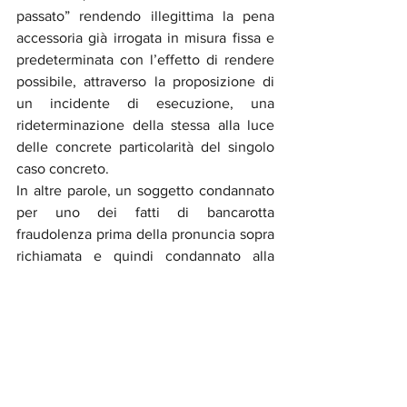
passato” rendendo illegittima la pena 
accessoria già irrogata in misura fissa e 
predeterminata con l’effetto di rendere 
possibile, attraverso la proposizione di 
un incidente di esecuzione, una 
rideterminazione della stessa alla luce 
delle concrete particolarità del singolo 
caso concreto. 
In altre parole, un soggetto condannato 
per uno dei fatti di bancarotta 
fraudolenza prima della pronuncia sopra 
richiamata e quindi condannato alla 
pena accessoria dell’interdizione per un 
periodo di dieci anni 
può richiedere, con 
un procedimento incidentale, che il 
Giudice rivaluti l’intera vicenda al fine di 
rideterminare la durata della sanzione 
accessoria
 in maniera non più fissa ma 